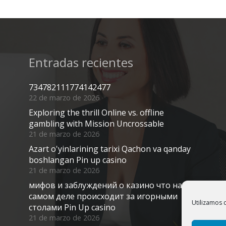
Entradas recientes
734782111774142477
22 de marzo de 2026
Exploring the thrill Online vs. offline
gambling with Mission Uncrossable
21 de marzo de 2026
Azart o'yinlarining tarixi Qachon va qanday
boshlangan Pin up casino
21 de marzo de 2026
мифов и заблуждений о казино что на
самом деле происходит за игорными
Utilizamos c
столами Pin Up casino
21 de marzo de 2026