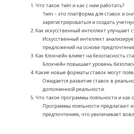
1. Что такое 1win и как с ним работать?
1win – это платформа для ставок и о
зарегистрироваться и создать учетну
2. Как искусственный интеллект улучшает 
Искусственный интеллект анализируе
предложений на основе предпочтений
3. Как блокчейн влияет на безопасность ст
Блокчейн повышает уровень безопасн
4. Какие новые форматы ставок могут появ
Ожидается развитие ставок в реальн
дополненной реальности.
5. Что такое программы лояльности и как 
Программы лояльности предлагают ин
предпочтениях, что увеличивает вовл