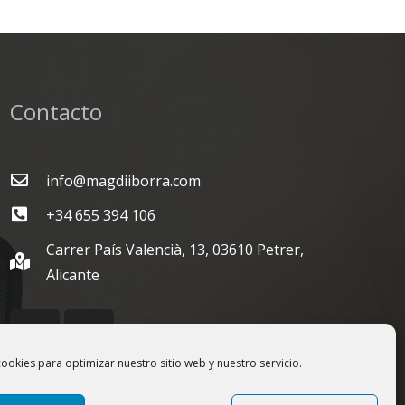
Contacto
info@magdiiborra.com
+34 655 394 106
Carrer País Valencià, 13, 03610 Petrer,
Alicante
ookies para optimizar nuestro sitio web y nuestro servicio.