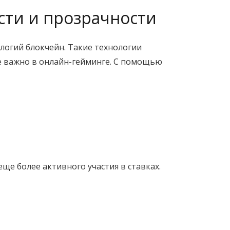
сти и прозрачности
огий блокчейн. Такие технологии
е важно в онлайн-гейминге. С помощью
ще более активного участия в ставках.