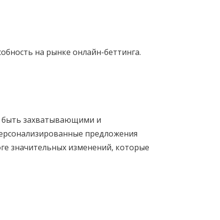
собность на рынке онлайн-беттинга.
ют быть захватывающими и
 персонализированные предложения
оге значительных изменений, которые