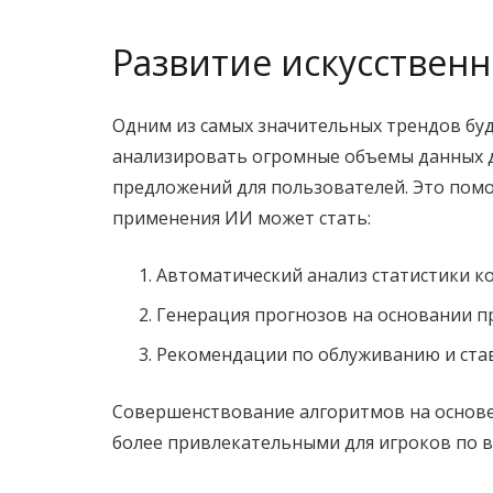
Развитие искусственн
Одним из самых значительных трендов буд
анализировать огромные объемы данных д
предложений для пользователей. Это пом
применения ИИ может стать:
Автоматический анализ статистики ко
Генерация прогнозов на основании п
Рекомендации по облуживанию и став
Совершенствование алгоритмов на основе 
более привлекательными для игроков по в