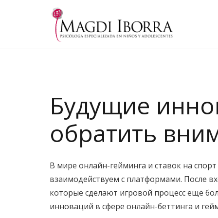
Будущие иннов
обратить вним
В мире онлайн-гейминга и ставок на спор
взаимодействуем с платформами. После вх
которые сделают игровой процесс ещё бо
инноваций в сфере онлайн-беттинга и гейм